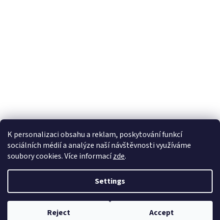
K personalizaci obsahu a reklam, poskytování funkcí
sociálních médií a analýze naší návštěvnosti využíváme
soubory cookies. Více informací
zde
.
Created by Shoptet
Settings
Copyright 2026
EKOZAHRADNICTVÍ
. All rights reserved.
Edit cookie
Reject
Accept
settings