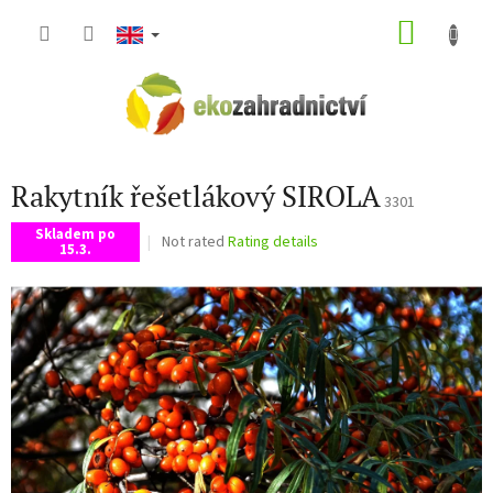
Skip
SHOP
to
content
CART
Rakytník řešetlákový SIROLA
3301
Skladem po
The
Not rated
Rating details
15.3.
average
product
rating
is
0,0
out
of
5
stars.