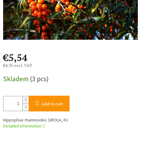
€5,54
€4,95 excl. VAT
Measure
Skladem
(3 pcs)
price:
Add to cart
Hippophae rhamnoides SIROLA, K1
Detailed information