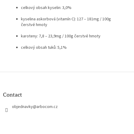
celkový obsah kyselin: 3,0%
kyselina askorbová (vitamín C): 127 – 181mg / 100g
čerstvé hmoty
karoteny: 7,8 – 23,9mg / 100g čerstvé hmoty
celkový obsah tuků: 5,1%
F
o
o
t
Contact
e
r
objednavky
@
arbocom.cz