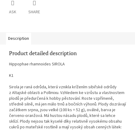
ASK
SHARE
Description
Product detailed description
Hippophae rhamnoides SIROLA
K1
Sirola je raná odrůda, která vznikla krížením sibiřské odrůdy
z Altajské oblasti a Pollmixu. Vzhledem ke vzrůstu a vlastnostem
plodů je předurčená k hobby pěstování. Roste vzpřímeně,
středně silně, má jen málo trnů a bočních výhonů. Plody dozrávají
začátkem srpna, jsou velké (100 ks = 52 g), oválné, barva je
červeno-oranžová. Má hustou násadu plodů, které sa lehce
sklízí. Plody nejsou tak kyselé díky relativně vysokému obsahu
cukrů po mateřské rostlině a mají vysoký obsah cenných látek: