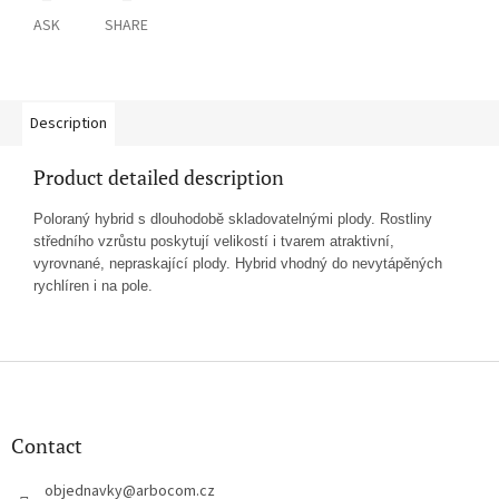
ASK
SHARE
Description
Product detailed description
Poloraný hybrid s dlouhodobě skladovatelnými plody. Rostliny
středního vzrůstu poskytují velikostí i tvarem atraktivní,
vyrovnané, nepraskající plody. Hybrid vhodný do nevytápěných
rychlíren i na pole.
F
o
o
t
Contact
e
r
objednavky
@
arbocom.cz