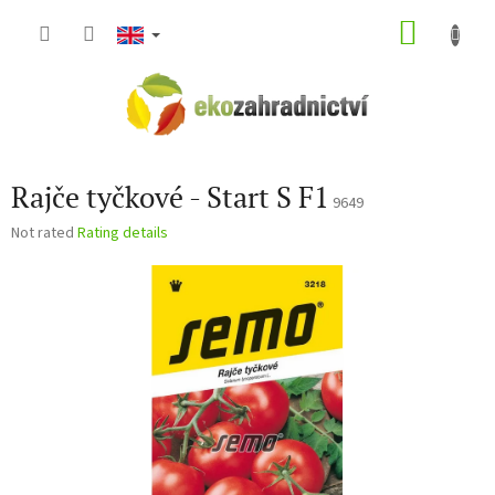
Skip
SHOP
to
content
CART
Rajče tyčkové - Start S F1
9649
The
Not rated
Rating details
average
product
rating
is
0,0
out
of
5
stars.