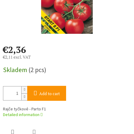
€2,36
€2,11 excl. VAT
Measure
Skladem
(2 pcs)
price:
Add to cart
Rajče tyčkové - Parto F1
Detailed information