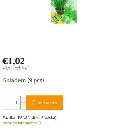
€1,02
€0,91 excl. VAT
Measure
Skladem
(9 pcs)
price:
Add to cart
Pažitka - PRAGA (dříve Pražská)
Detailed information