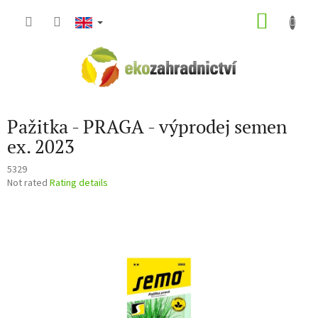
Skip
SHOP
to
content
CART
Pažitka - PRAGA - výprodej semen
ex. 2023
5329
The
Not rated
Rating details
average
product
rating
is
0,0
out
of
5
stars.