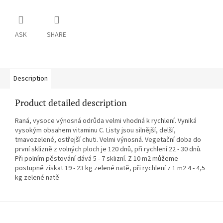
ASK
SHARE
Description
Product detailed description
Raná, vysoce výnosná odrůda velmi vhodná k rychlení. Vyniká
vysokým obsahem vitaminu C. Listy jsou silnější, delší,
tmavozelené, ostřejší chuti. Velmi výnosná. Vegetační doba do
první sklizně z volných ploch je 120 dnů, při rychlení 22 - 30 dnů.
Při polním pěstování dává 5 - 7 sklizní. Z 10 m2 můžeme
postupně získat 19 - 23 kg zelené natě, při rychlení z 1 m2 4 - 4,5
kg zelené natě
F
o