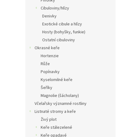
Pivoňky
Cibuloviny/hlízy
Denivky
Exotické cibule a hlízy
Hosty (bohyšky, funkie)
Ostatní cibuloviny
Okrasné keře
Hortenzie
Růže
Popínavky
Kyselomilné keře
Šeříky
Magnolie (šácholany)
Včelařsky významné rostliny
Listnaté stromy a keře
Živý plot
Keře stálezelené
Keře opadavé