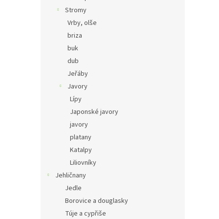
Stromy
Vrby, olše
briza
buk
dub
Jeřáby
Javory
Lípy
Japonské javory
javory
platany
Katalpy
Liliovníky
Jehličnany
Jedle
Borovice a douglasky
Túje a cypřiše