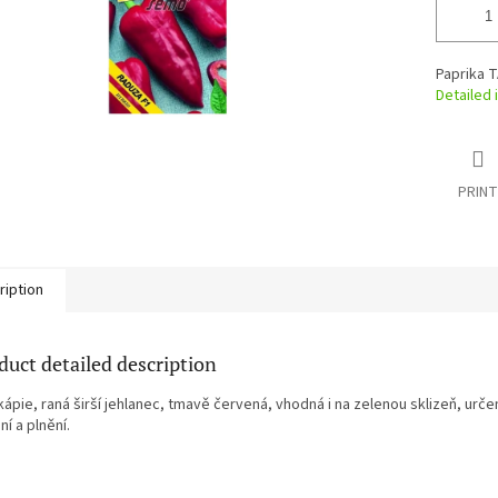
Paprika 
Detailed 
PRINT
ription
duct detailed description
kápie, raná širší jehlanec, tmavě červená, vhodná i na zelenou sklizeň, urč
í a plnění.