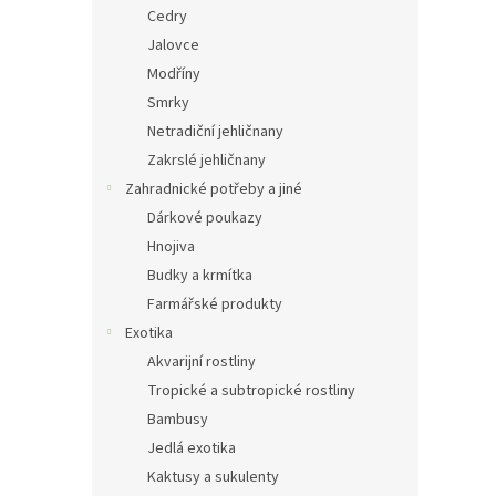
Cedry
Jalovce
Modříny
Smrky
Netradiční jehličnany
Zakrslé jehličnany
Zahradnické potřeby a jiné
Dárkové poukazy
Hnojiva
Budky a krmítka
Farmářské produkty
Exotika
Akvarijní rostliny
Tropické a subtropické rostliny
Bambusy
Jedlá exotika
Kaktusy a sukulenty