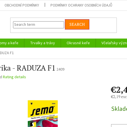
OBCHODNÍ PODMÍNKY
PODMÍNKY OCHRANY OSOBNÍCH ÚDAJŮ
SEARCH
omy a keře
Trvalky a trávy
Okrasné keře
Včelařsky význ
ADUZA F1
rika - RADUZA F1
2409
ed
Rating details
€2,
€2,19 exc
Measure
Skla
price: