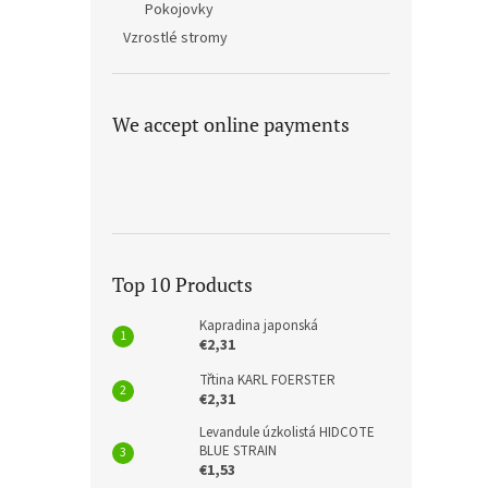
Pokojovky
Vzrostlé stromy
We accept online payments
Top 10 Products
Kapradina japonská
€2,31
Třtina KARL FOERSTER
€2,31
Levandule úzkolistá HIDCOTE
BLUE STRAIN
€1,53