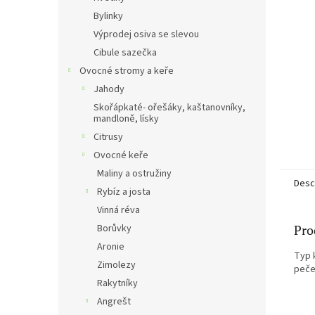
Bylinky
Výprodej osiva se slevou
Cibule sazečka
Ovocné stromy a keře
Jahody
Skořápkaté- ořešáky, kaštanovníky,
mandloně, lísky
Citrusy
Ovocné keře
Maliny a ostružiny
Desc
Rybíz a josta
Vinná réva
Borůvky
Pro
Aronie
Typ 
Zimolezy
pečen
Rakytníky
Angrešt