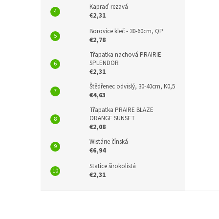
Kapraď rezavá
€2,31
Borovice kleč - 30-60cm, QP
€2,78
Třapatka nachová PRAIRIE
SPLENDOR
€2,31
Štědřenec odvislý, 30-40cm, K0,5
€4,63
Třapatka PRAIRE BLAZE
ORANGE SUNSET
€2,08
Wistárie čínská
€6,94
Statice širokolistá
€2,31
F
o
o