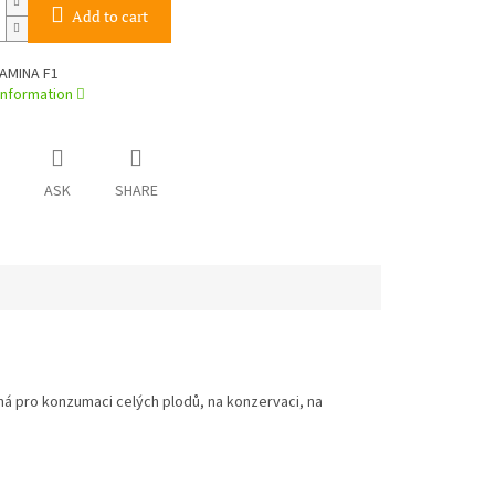
Add to cart
TAMINA F1
information
ASK
SHARE
ená pro konzumaci celých plodů, na konzervaci, na