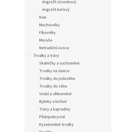
Angrešt stromkový
Angrešt keřový
Kiwi
Muchovníky
Fíkovníky
Moruše
Netradiční ovoce
Trvalky a trávy
Skalničky a suchomilné
Trvalky na slunce
Trvalky do polostínu
Trvalky do stínu
Vodní a vlhkomilné
Bylinky a koření
Trávy a kapradiny
Půdopokryvné
Kyselomilné trvalky