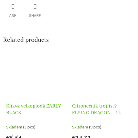
ASK
SHARE
Related products
Klikva velkoplodá EARLY
Citronečník trojlistý
BLACK
FLYING DRAGON - 1L
Skladem
(5 pcs)
Skladem
(9 pcs)
€5,54
€14,31