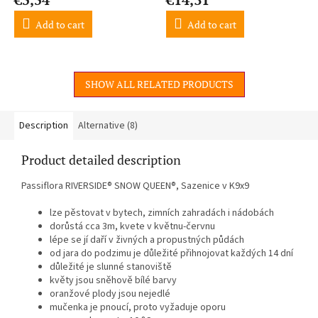
Add to cart
Add to cart
SHOW ALL RELATED PRODUCTS
Description
Alternative (8)
Product detailed description
Passiflora RIVERSIDE® SNOW QUEEN®, Sazenice v K9x9
lze pěstovat v bytech, zimních zahradách i nádobách
dorůstá cca 3m, kvete v květnu-červnu
lépe se jí daří v živných a propustných půdách
od jara do podzimu je důležité přihnojovat každých 14 dní
důležité je slunné stanoviště
květy jsou sněhově bílé barvy
oranžové plody jsou nejedlé
mučenka je pnoucí, proto vyžaduje oporu