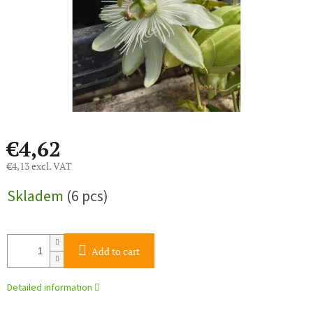
€4,62
€4,13 excl. VAT
Measure
Skladem
(6 pcs)
price:
Add to cart
Detailed information