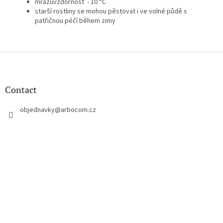
mrazuvzdornost - 10 °C
starší rostliny se mohou pěstovat i ve volné půdě s
patřičnou péčí během zimy
F
o
o
t
Contact
e
r
objednavky
@
arbocom.cz