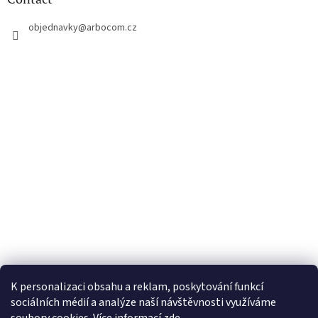
e
r
objednavky
@
arbocom.cz
K personalizaci obsahu a reklam, poskytování funkcí
sociálních médií a analýze naší návštěvnosti využíváme