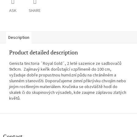
ASK
SHARE
Description
Product detailed description
Genista tinctoria ´Royal Gold´, 2 leté sazenice ze sadbovačů
9x9cm. Zajímavý keřík dorůstající vzpřímeně do 100 cm,
vyžaduje dobře propustnou humózní půdu na chráněném a
slunném stanovišti. Doporučujeme zimní přikrývku chvojím nebo
jiným rostlinným materiálem. Kručinka se obzvláště hodí do
skalek či do skupinových výsadeb, kde zaujme záplavou zlatých
květů.
F
o
o
t
Contact