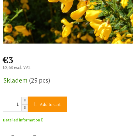
€3
€2,68 excl. VAT
Measure
Skladem
(29 pcs)
price:
Add to cart
Detailed information