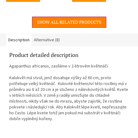
SHOW ALL RELATED PRODUCTS
Description
Alternative (8)
Product detailed description
Agapanthus africanus, zasíláme v 2-litrovém květináči
Kalokvět má stvol, jenž dosahuje výšky až 60 cm, proto
potřebuje velký květináč. Kulovité květenství této rostliny má v
průměru asi 8 až 20 cm a je složeno z nálevkovitých květů. Kvete
v letních měsících. V zimě ji raději umisťujte do chladné
místnosti, nikdy však ne do mrazu, abyste zajistili, že rostlina
pokvete i následující rok. Aby Kalokvět lépe kvetl, nepřesazujte
ho často. Lépe kvete totiž jen pokud má substrát v květináči
dobře vyplněný kořeny.