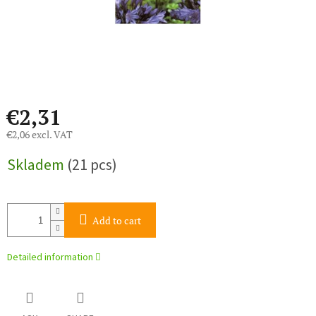
€2,31
€2,06 excl. VAT
Measure
Skladem
(21 pcs)
price:
Add to cart
Detailed information