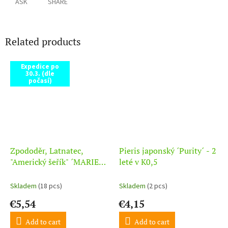
ASK
SHARE
Related products
Expedice po
30.3. (dle
počasí)
Zpododěr, Latnatec,
Pieris japonský ´Purity´ - 2
"Americký šeřík" ´MARIE
leté v K0,5
SIMON´
Skladem
(18 pcs)
Skladem
(2 pcs)
€5,54
€4,15
Add to cart
Add to cart