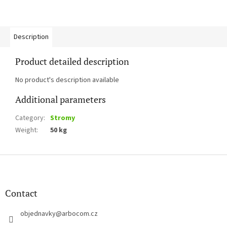
Description
Product detailed description
No product's description available
Additional parameters
Category
:
Stromy
Weight
:
50 kg
F
o
o
t
Contact
e
r
objednavky
@
arbocom.cz