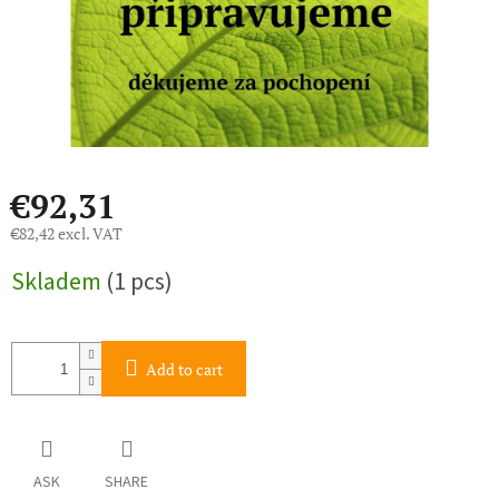
€92,31
€82,42 excl. VAT
Measure
Skladem
(1 pcs)
price:
Add to cart
ASK
SHARE