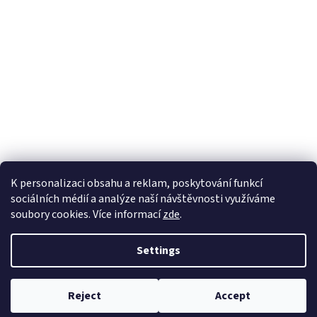
K personalizaci obsahu a reklam, poskytování funkcí
sociálních médií a analýze naší návštěvnosti využíváme
soubory cookies. Více informací
zde
.
Created by Shoptet
Settings
Copyright 2026
EKOZAHRADNICTVÍ
. All rights reserved.
Edit cookie
Reject
Accept
settings