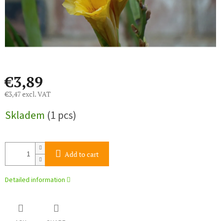
€3,89
€3,47 excl. VAT
Measure
Skladem
(1 pcs)
price:
Add to cart
Detailed information