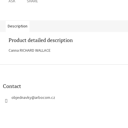
ASK
SHARE
Description
Product detailed description
Canna RICHARD WALLACE
F
o
o
t
Contact
e
r
objednavky
@
arbocom.cz