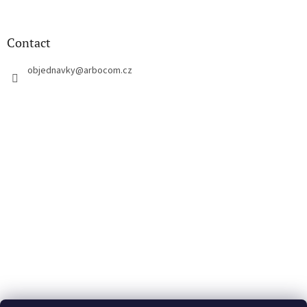
o
o
t
Contact
e
r
objednavky
@
arbocom.cz