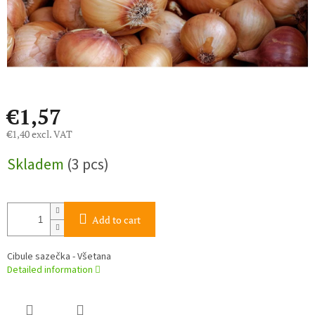
€1,57
€1,40 excl. VAT
Measure
Skladem
(3 pcs)
price:
Add to cart
Cibule sazečka - Všetana
Detailed information