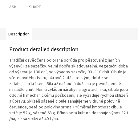
ASK
SHARE
Description
Product detailed description
Tradiční osvědčená poloraná odrůda pro pěstování z jarních
výsevů i ze sazečky. Velmi dobře skladovatelná. Vegetační doba
od výsevu je 130 dní, od výsadby sazečky 90 - 110 dnů. Cibule je
vřetenovitého tvaru, okrově žlutá s tenkým, dobře se
zatahujícím krčkem. Bílá až nažloutlá dužnina je pevná, jemně
nasládlé chuti. Nemá zvláštní nároky na agrotechniku, cibule jsou
odolné k mechanickému poškození, ale vyžaduje rychlou sklizeň
a úpravu. Sklizeň sázené cibule zahajujeme v druhé polovině
července, seté od poloviny srpna. Průměrná hmotnost cibule
seté je 52 g, sázené 68 g. Přímo setá kultura dosahuje výnos 32 t
/ha, ze sazečky až 40 t /ha.
F