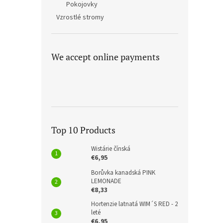
Pokojovky
Vzrostlé stromy
We accept online payments
Top 10 Products
Wistárie čínská
€6,95
Borůvka kanadská PINK
LEMONADE
€8,33
Hortenzie latnatá WIM´S RED - 2
leté
€6,95