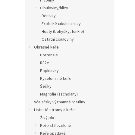
Pivoňky
Cibuloviny/hlízy
Denivky
Exotické cibule a hlízy
Hosty (bohyšky, funkie)
Ostatní cibuloviny
Okrasné keře
Hortenzie
Růže
Popínavky
Kyselomilné keře
Šeříky
Magnolie (šácholany)
Včelařsky významné rostliny
Listnaté stromy a keře
Živý plot
Keře stálezelené
Keře opadavé