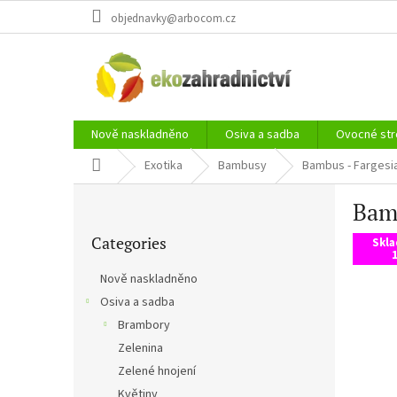
Skip
objednavky@arbocom.cz
to
content
Nově naskladněno
Osiva a sadba
Ovocné str
Home
Exotika
Bambusy
Bambus - Fargesi
S
Bam
i
Skip
d
Categories
categories
Skl
e
1
b
Nově naskladněno
a
Osiva a sadba
r
Brambory
Zelenina
Zelené hnojení
Květiny