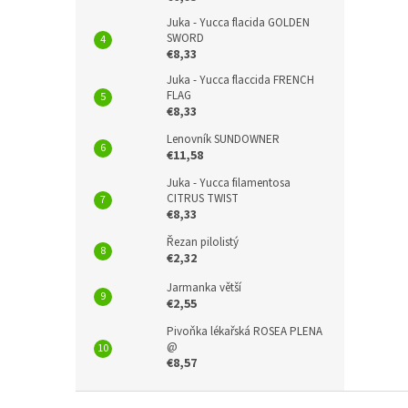
Juka - Yucca flacida GOLDEN
SWORD
€8,33
Juka - Yucca flaccida FRENCH
FLAG
€8,33
Lenovník SUNDOWNER
€11,58
Juka - Yucca filamentosa
CITRUS TWIST
€8,33
Řezan pilolistý
€2,32
Jarmanka větší
€2,55
Pivoňka lékařská ROSEA PLENA
@
€8,57
F