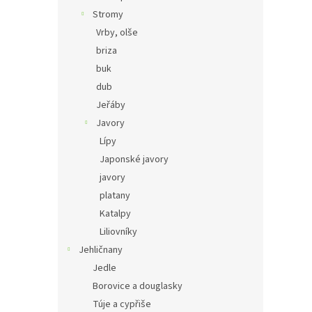
Stromy
Vrby, olše
briza
buk
dub
Jeřáby
Javory
Lípy
Japonské javory
javory
platany
Katalpy
Liliovníky
Jehličnany
Jedle
Borovice a douglasky
Túje a cypřiše