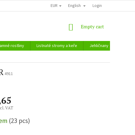
EUR
English
Login
SHOPPING
Empty cart
CART
amné rostliny
Listnaté stromy a keře
Jehličnany
Zahradn
R
4911
,65
cl. VAT
dem
(23 pcs)