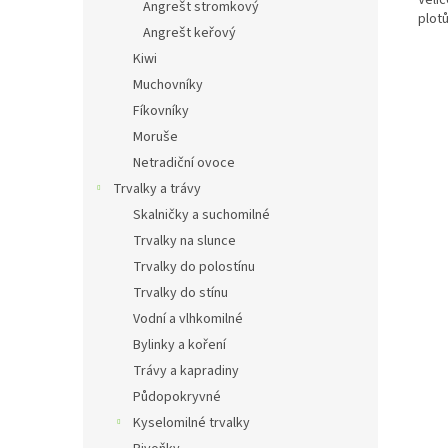
Angrešt stromkový
plotů
Angrešt keřový
Kiwi
Muchovníky
Fíkovníky
Moruše
Netradiční ovoce
Trvalky a trávy
Skalničky a suchomilné
Trvalky na slunce
Trvalky do polostínu
Trvalky do stínu
Vodní a vlhkomilné
Bylinky a koření
Trávy a kapradiny
Půdopokryvné
Kyselomilné trvalky