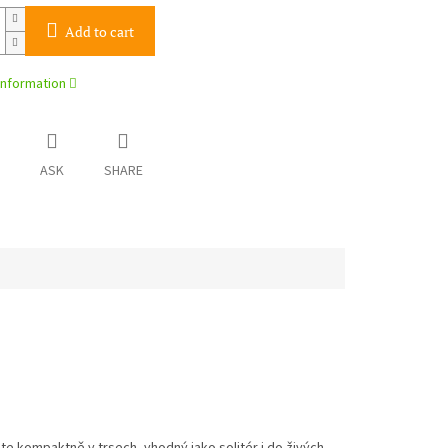
Add to cart
information
ASK
SHARE
e kompaktně v trsech, vhodný jako solitér i do živých