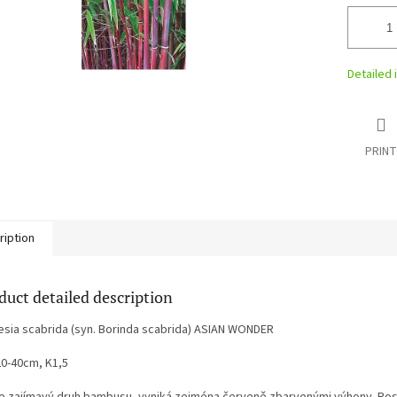
stars.
Detailed 
PRINT
ription
duct detailed description
esia scabrida (syn. Borinda scabrida) ASIAN WONDER
20-40cm, K1,5
ce zajímavý druh bambusu, vyniká zejména červeně zbarvenými výhony. Rost