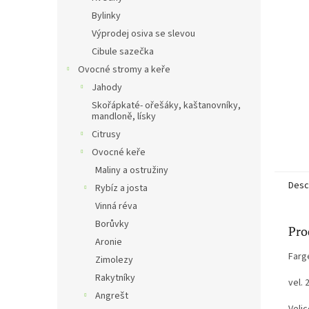
Bylinky
Výprodej osiva se slevou
Cibule sazečka
Ovocné stromy a keře
Jahody
Skořápkaté- ořešáky, kaštanovníky,
mandloně, lísky
Citrusy
Ovocné keře
Maliny a ostružiny
Desc
Rybíz a josta
Vinná réva
Borůvky
Pro
Aronie
Farg
Zimolezy
Rakytníky
vel. 
Angrešt
Veli