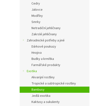
Cedry
Jalovce
Modříny
Smrky
Netradiční jehličnany
Zakrslé jehličnany
Zahradnické potřeby a jiné
Dárkové poukazy
Hnojiva
Budky a krmítka
Farmářské produkty
Exotika
Akvarijní rostliny
Tropické a subtropické rostliny
Bambusy
Jedlá exotika
Kaktusy a sukulenty