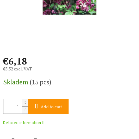
€6,18
€5,52 excl. VAT
Measure
Skladem
(15 pcs)
price:
Add to cart
Detailed information