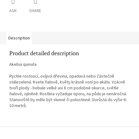
ASK
SHARE
Description
Product detailed description
Akebia quinata
Rychle rostoucí, ovíjivá dřevina, opadavá nebo částečně
stálezelená. Kvete fialově, květy krásně voní po akátu. Vzácně
tvoří plody - bobule velké asi 8 cm podobné okurce, světle
fialové, ojíněné. Rostlina vyžaduje oporu, na půdu je nenáročná.
Stanoviště by mělo být slunné či polostinné. Dorůstá do výše 6-
10 metrů.
F
o