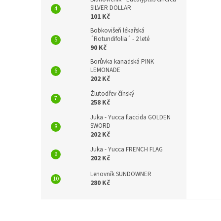
SILVER DOLLAR
101 Kč
Bobkovišeň lékařská
´Rotundifolia´ - 2 leté
90 Kč
Borůvka kanadská PINK
LEMONADE
202 Kč
Žlutodřev čínský
258 Kč
Juka - Yucca flaccida GOLDEN
SWORD
202 Kč
Juka - Yucca FRENCH FLAG
202 Kč
Lenovník SUNDOWNER
280 Kč
Z
á