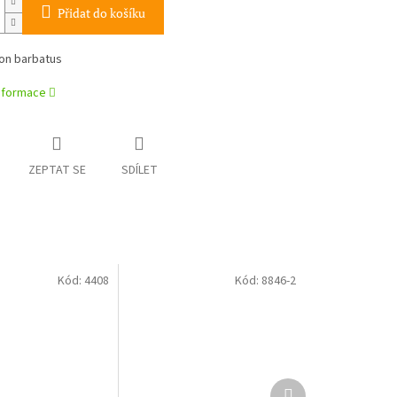
Přidat do košíku
n barbatus
informace
ZEPTAT SE
SDÍLET
Kód:
4408
Kód:
8846-2
Další