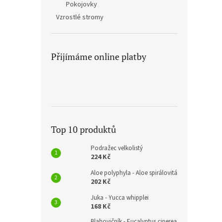
Pokojovky
Vzrostlé stromy
Přijímáme online platby
Top 10 produktů
Podražec velkolistý
224 Kč
Aloe polyphyla - Aloe spirálovitá
202 Kč
Juka - Yucca whipplei
168 Kč
Blahovičník - Eucalyptus cinerea