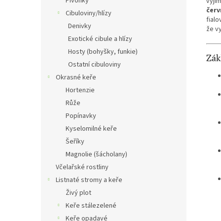
Pivoňky
výjim
červ
Cibuloviny/hlízy
fial
Denivky
že v
Exotické cibule a hlízy
Hosty (bohyšky, funkie)
Zák
Ostatní cibuloviny
Okrasné keře
Hortenzie
Růže
Popínavky
Kyselomilné keře
Šeříky
Magnolie (šácholany)
Včelařské rostliny
Listnaté stromy a keře
Živý plot
Keře stálezelené
Keře opadavé