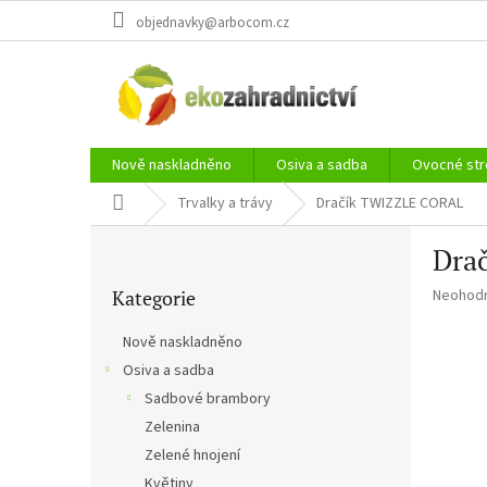
Přejít
objednavky@arbocom.cz
na
obsah
Nově naskladněno
Osiva a sadba
Ovocné str
Domů
Trvalky a trávy
Dračík TWIZZLE CORAL
P
Dra
o
Přeskočit
s
Průměr
Kategorie
Neohod
kategorie
t
hodnoce
r
produkt
Nově naskladněno
a
je
Osiva a sadba
n
0,0
z
Sadbové brambory
n
5
í
Zelenina
hvězdič
p
Zelené hnojení
a
Květiny