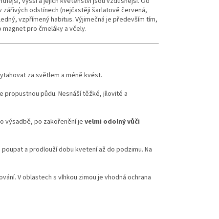
ntnější, vyšší a jejich květenství jsou vzdušnější. Od
v zářivých odstínech (nejčastěji šarlatově červená,
ledný, vzpřímený habitus. Výjimečná je především tím,
o magnet pro čmeláky a včely.
 vytahovat za světlem a méně kvést.
ře propustnou půdu. Nesnáší těžké, jílovité a
po výsadbě, po zakořenění je
velmi odolný vůči
 poupat a prodlouží dobu kvetení až do podzimu. Na
mování. V oblastech s vlhkou zimou je vhodná ochrana