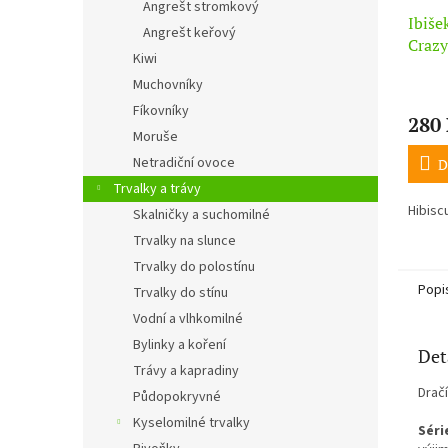
Angrešt stromkový
Ibiše
Angrešt keřový
Crazy
Kiwi
Muchovníky
Fíkovníky
280
Moruše
Netradiční ovoce
D
Trvalky a trávy
Hibis
Skalničky a suchomilné
Trvalky na slunce
Trvalky do polostínu
Popi
Trvalky do stínu
Vodní a vlhkomilné
Bylinky a koření
Det
Trávy a kapradiny
Dračí
Půdopokryvné
Kyselomilné trvalky
Séri