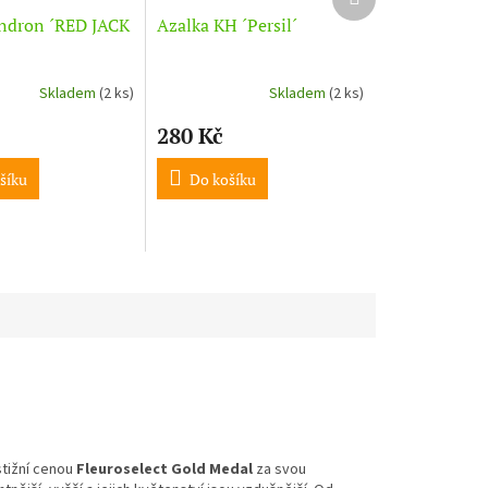
produkt
ndron ´RED JACK
Azalka KH ´Persil´
Skladem
(2 ks)
Skladem
(2 ks)
280 Kč
šíku
Do košíku
stižní cenou
Fleuroselect Gold Medal
za svou