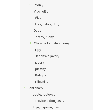
Stromy
Vrby, olše
Břízy
Buky, habry, jilmy
Duby
Jeřáby, hlohy
Okrasné listnaté stromy
Lípy
Japonské javory
javory
platany
Katalpy
Liliovníky
Jehličnany
Jedle, jedlovce
Borovice a douglasky
Túje, cypřiše, tisy