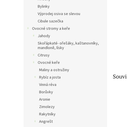
n
Bylinky
e
Výprodej osiva se slevou
l
Cibule sazečka
Ovocné stromy a keře
Jahody
Skořápkaté- ořešáky, kaštanovníky,
mandloně, lísky
Citrusy
Ovocné keře
Maliny a ostružiny
Souvi
Rybíz a josta
Vinná réva
Borůvky
Aronie
Zimolezy
Rakytníky
Angrešt