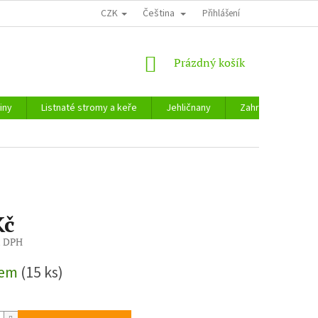
CZK
Čeština
Přihlášení
NÁKUPNÍ
Prázdný košík
KOŠÍK
iny
Listnaté stromy a keře
Jehličnany
Zahradnické potře
Kč
z DPH
dem
(15 ks)