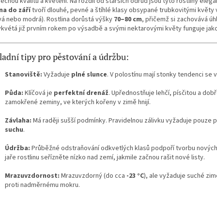
ečnou kvalitu a kvetení. Na rozdíl od starších odrůd jsou tyto rostliny elega
na do září
tvoří dlouhé, pevné a štíhlé klasy obsypané trubkovitými květy 
ová nebo modrá). Rostlina dorůstá výšky
70–80 cm
, přičemž si zachovává úh
ykvétá již prvním rokem po výsadbě a svými nektarovými květy funguje jak
ladní tipy pro pěstování a údržbu:
Stanoviště:
Vyžaduje
plné slunce
. V polostínu mají stonky tendenci se
Půda:
Klíčová je
perfektní drenáž
. Upřednostňuje lehčí, písčitou a dob
zamokřené zeminy, ve kterých kořeny v zimě hnijí.
Závlaha:
Má raději sušší podmínky. Pravidelnou zálivku vyžaduje pouze 
suchu
.
Údržba:
Průběžné odstraňování odkvetlých klasů podpoří tvorbu nových
jaře rostlinu seřízněte nízko nad zemí, jakmile začnou rašit nové listy.
Mrazuvzdornost:
Mrazuvzdorný (do cca
-23 °C
), ale vyžaduje suché zi
proti nadměrnému mokru.