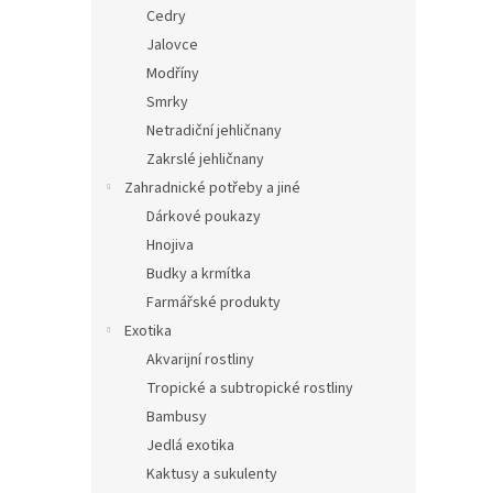
Cedry
Jalovce
Modříny
Smrky
Netradiční jehličnany
Zakrslé jehličnany
Zahradnické potřeby a jiné
Dárkové poukazy
Hnojiva
Budky a krmítka
Farmářské produkty
Exotika
Akvarijní rostliny
Tropické a subtropické rostliny
Bambusy
Jedlá exotika
Kaktusy a sukulenty