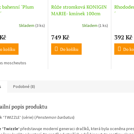
k bahenní ´Plum
Růže stromková KONIGIN
Rhodode
´
MARIE- kmínek 100cm
´
Skladem
(3 ks)
Skladem
(1 ks)
 Kč
749 Kč
392 Kč
o košíku
Do košíku
Do ko
cus moscheutos
s
Podobné (8)
ailní popis produktu
k ‘TWIZZLE‘ (série) (
Penstemon barbatus
)
e ‘Twizzle‘
představuje moderní generaci dračíků, která byla oceněna pre