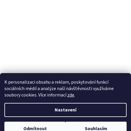
K personalizaci obsahu a reklam, poskytování funkcí
sociálních médií a analýze naší návštěvnosti využíváme
soubory cookies. Více informací
zde
.
Vytvořil Shoptet
Nastavení
Copyright 2026
EKOZAHRADNICTVÍ
. Všechna práva vyhrazena.
Odmítnout
Souhlasím
Upravit nastavení cookies