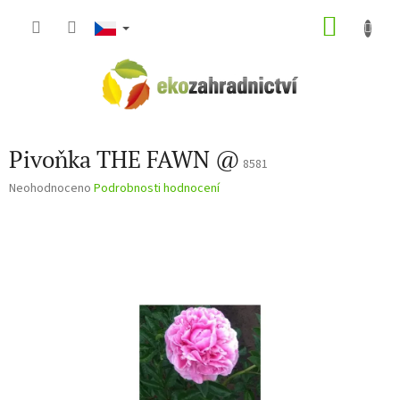
Přejít
NÁKU
na
obsah
KOŠÍK
Pivoňka THE FAWN @
8581
Průměrné
Neohodnoceno
Podrobnosti hodnocení
hodnocení
produktu
je
0,0
z
5
hvězdiček.