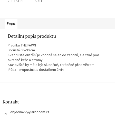
ZEPTAT SE
SDÍLET
Popis
Detailní popis produktu
Pivoňka THE FAWN
Dorůstá 60–90 cm
Květ hustě olistění je vhodná nejen do záhonů, ale také pod
okrasné keře a stromy.
Stanoviště by mělo být
slunečné, chráněné před větrem
Půda - propustná, s dostatkem živin.
Z
á
p
a
Kontakt
t
í
objednavky
@
arbocom.cz