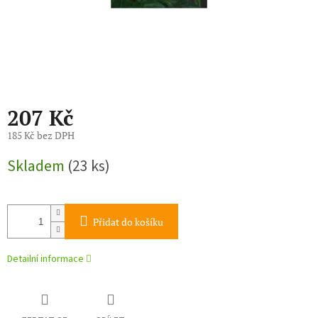
207 Kč
185 Kč bez DPH
Měrná
Skladem
(23 ks)
cena:
Přidat do košíku
Detailní informace