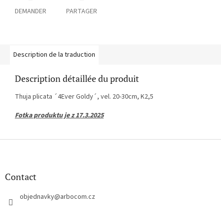
DEMANDER
PARTAGER
Description de la traduction
Description détaillée du produit
Thuja plicata ´4Ever Goldy´, vel. 20-30cm, K2,5
Fotka produktu je z 17.3.2025
P
i
e
d
Contact
d
e
objednavky
@
arbocom.cz
p
a