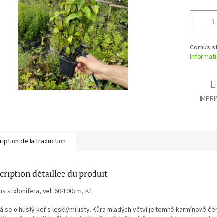
mesure:
étoiles.
Cornus st
Informati
IMPRI
iption de la traduction
cription détaillée du produit
s stolonifera, vel. 60-100cm, K1
á se o hustý keř s lesklými listy. Kůra mladých větví je temně karmínově če