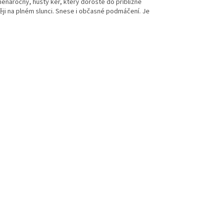
 nenáročný, hustý keř, který doroste do přibližně
ději na plném slunci. Snese i občasné podmáčení. Je