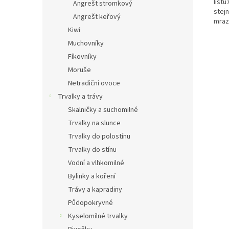
listů
Angrešt stromkový
stejn
Angrešt keřový
mraz
Kiwi
Muchovníky
Fíkovníky
Moruše
Netradiční ovoce
Trvalky a trávy
Skalničky a suchomilné
Trvalky na slunce
Trvalky do polostínu
Trvalky do stínu
Vodní a vlhkomilné
Bylinky a koření
Trávy a kapradiny
Půdopokryvné
Kyselomilné trvalky