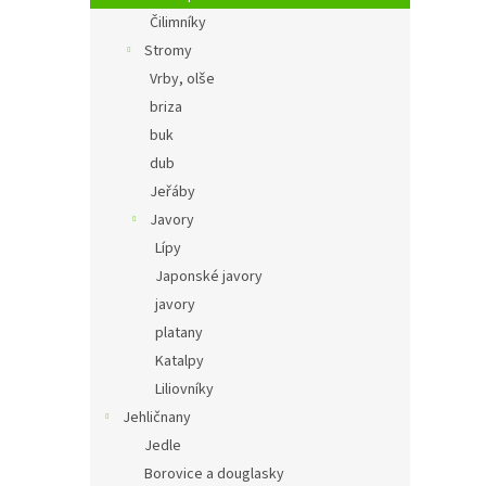
Čilimníky
Stromy
Vrby, olše
briza
buk
dub
Jeřáby
Javory
Lípy
Japonské javory
javory
platany
Katalpy
Liliovníky
Jehličnany
Jedle
Borovice a douglasky