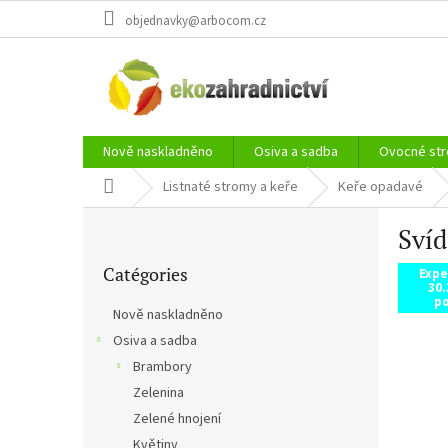
Aller
objednavky@arbocom.cz
au
contenu
Nově naskladněno
Osiva a sadba
Ovocné str
Accueil
Listnaté stromy a keře
Keře opadavé
E
Svíd
n
Sauter
c
Catégories
les
Expe
a
30.
catégories
d
po
Nově naskladněno
r
Osiva a sadba
é
Brambory
Zelenina
Zelené hnojení
Květiny