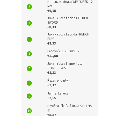
Hortenzie latnatá WIM´S RED - 2
leté
€6,95
Juka - Yucca flacida GOLDEN
SWORD
€8,33
Juka - Yucca flaccida FRENCH
FLAG
€8,33
Lenovník SUNDOWNER
€11,58
Juka - Yucca filamentosa
CITRUS TWIST
€8,33
Řezan pilolistý
€2,32
Jarmanka větší
€2,55
Pivoňka lékařská ROSEA PLENA
@
€8,57