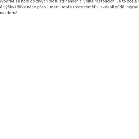
.Výborně se hodí do živých plotů stříhaných či volně rostoucích. Je to zcela
é výšky i šířky něco přes 1 metr. Dobře roste téměř v jakékoli půdě, nejra
uvzdorná.