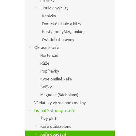
Pivoňky
Cibuloviny/hlízy
Denivky
Exotické cibule a hlízy
Hosty (bohyšky, funkie)
Ostatní cibuloviny
Okrasné keře
Hortenzie
Růže
Popínavky
Kyselomilné keře
Šeříky
Magnolie (šácholany)
Včelařsky významné rostliny
Listnaté stromy a keře
Živý plot
Keře stálezelené
Keře opadavé