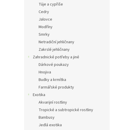
Túje a cypřiše
Cedry
Jalovce
Modříny
Smrky
Netradiční jehličnany
Zakrslé jehličnany
Zahradnické potřeby a jiné
Dárkové poukazy
Hnojiva
Budky a krmítka
Farmářské produkty
Exotika
Akvarijní rostliny
Tropické a subtropické rostliny
Bambusy
Jedlá exotika