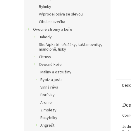
Bylinky
Výprodej osiva se slevou
Cibule sazečka
Ovocné stromy a keře
Jahody
Skořápkaté- ořešáky, kaštanovníky,
mandloně, lísky
Citrusy
Ovocné keře
Maliny a ostružiny
Rybíz a josta
Descr
Vinná réva
Borůvky
Aronie
Des
Zimolezy
Cornu
Rakytníky
Angrešt
Jedn