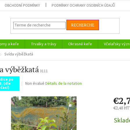
OBCHODNÍ PODMÍNKY
PODMÍNKY OCHRANY OSOBNÍCH ÚDAJŮ
RECHERCHE
omy a keře
Trvalky a trávy
Okrasné keře
Včelařsky význ
Svída výběžkatá
a výběžkatá
3111
dice po
L'évaluation
Non évalué
Détails de la notation
3. (dle
časí)
moyenne
du
€2,
produit
est
€2,48 H
de
Prix
0,0
Skla
de
sur
la
5