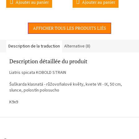
Ajouter au panier
Ajouter au panier
AFFICHER TOUS LES PRODUITS LIÉS
Description de la traduction
Alternative (8)
Description détaillée du produit
Liatris spicata KOBOLD STRAIN
Šuškarda klasnatá - růžovofialové květy, kvete VII - IX, 50 cm,
slunce, polostín polosucho
K9x9
P
i
e