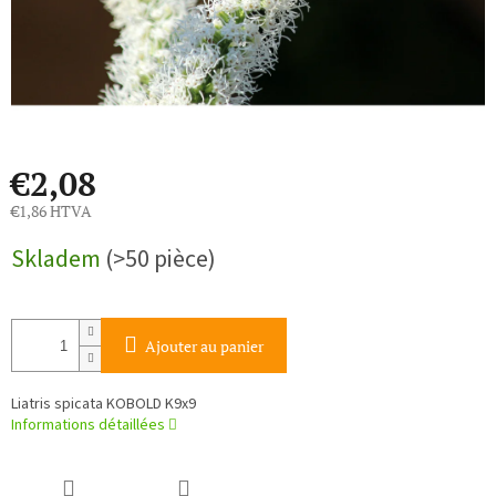
€2,08
€1,86 HTVA
Prix
Skladem
(>50 pièce)
de
la
mesure:
Ajouter au panier
Liatris spicata KOBOLD K9x9
Informations détaillées