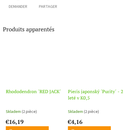
DEMANDER
PARTAGER
Produits apparentés
Rhododendron ´RED JACK´
Pieris japonský ´Purity´ - 2
leté v K0,5
Skladem
(2 pièce)
Skladem
(2 pièce)
€16,19
€4,16