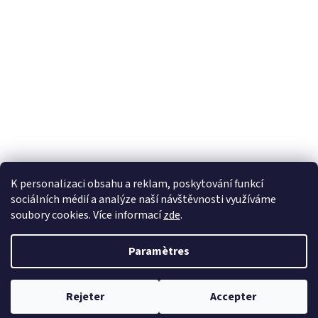
K personalizaci obsahu a reklam, poskytování funkcí
sociálních médií a analýze naší návštěvnosti využíváme
soubory cookies. Více informací
zde
.
Créé par Shoptet
Paramètres
Copyright 2026
EKOZAHRADNICTVÍ
. Tous droits réservés.
Modifier
Rejeter
Accepter
les paramètres des cookies