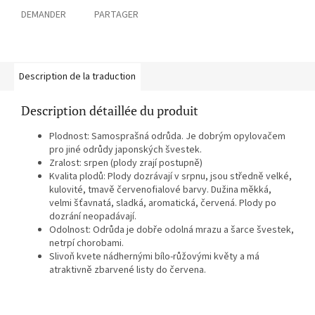
DEMANDER
PARTAGER
Description de la traduction
Description détaillée du produit
Plodnost: Samosprašná odrůda. Je dobrým opylovačem
pro jiné odrůdy japonských švestek.
Zralost: srpen (plody zrají postupně)
Kvalita plodů: Plody dozrávají v srpnu, jsou středně velké,
kulovité, tmavě červenofialové barvy. Dužina měkká,
velmi šťavnatá, sladká, aromatická, červená. Plody po
dozrání neopadávají.
Odolnost: Odrůda je dobře odolná mrazu a šarce švestek,
netrpí chorobami.
Slivoň kvete nádhernými bílo-růžovými květy a má
atraktivně zbarvené listy do červena.