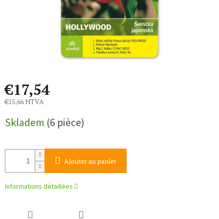
€17,54
€15,66 HTVA
Prix
Skladem
(6 pièce)
de
la
mesure:
Ajouter au panier
Informations détaillées