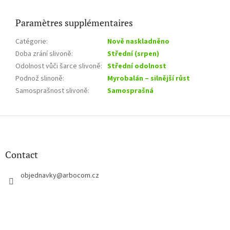
Paramètres supplémentaires
Catégorie
:
Nově naskladněno
Doba zrání slivoně
:
Střední (srpen)
Odolnost vůči šarce slivoně
:
Střední odolnost
Podnož slinoně
:
Myrobalán – silnější růst
Samosprašnost slivoně
:
Samosprašná
P
i
e
d
Contact
d
e
objednavky
@
arbocom.cz
p
a
g
e