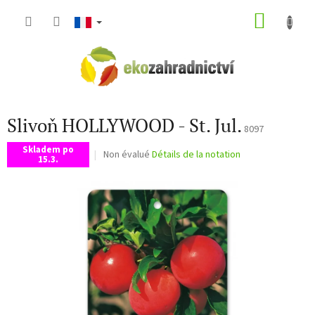
Aller
PANIE
au
contenu
D'ACH
Slivoň HOLLYWOOD - St. Jul.
8097
Skladem po
L'évaluation
Non évalué
Détails de la notation
15.3.
moyenne
du
produit
est
de
0,0
sur
5
étoiles.