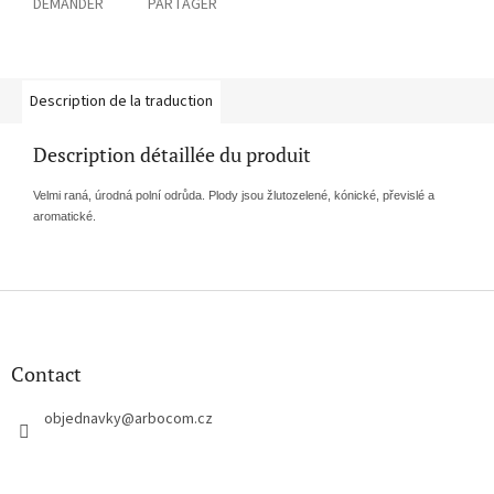
DEMANDER
PARTAGER
Description de la traduction
Description détaillée du produit
Velmi raná, úrodná polní odrůda. Plody jsou žlutozelené, kónické, převislé a
aromatické.
P
i
e
d
Contact
d
e
objednavky
@
arbocom.cz
p
a