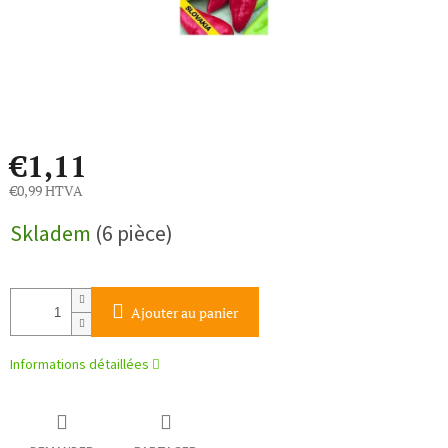
€1,11
€0,99 HTVA
Prix
Skladem
(6 pièce)
de
la
mesure:
Ajouter au panier
Informations détaillées