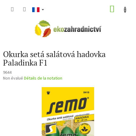
Aller
PANIE
au
contenu
D'ACH
Okurka setá salátová hadovka
Paladinka F1
9644
L'évaluation
Non évalué
Détails de la notation
moyenne
du
produit
est
de
0,0
sur
5
étoiles.