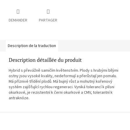
DEMANDER
PARTAGER
Description de la traduction
Description détaillée du produit
Hybrid s převážně samičím květenstvím. Plody s hrubými bílými
ostny jsou vysoké kvality, nedeformují a přerůstají jen pomalu.
Má příznivé třídění plodů. Má bujný růst a mohutný kořenový
systém zajišťující rychlou regeneraci. Vyniká tolerancí k plísni
okurkové, je rezistentní k černi okurkové a CMV, tolerantní k
antraknóze.
P
i
e