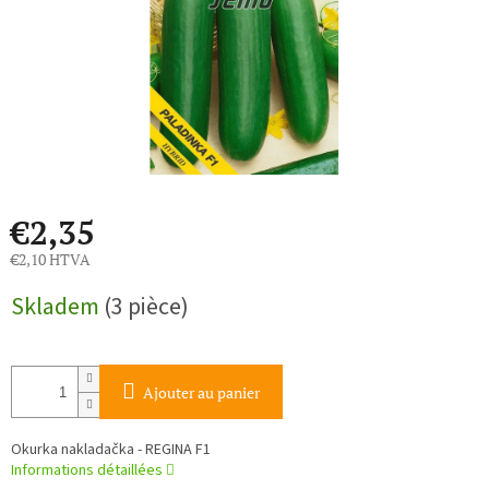
€2,35
€2,10 HTVA
Prix
Skladem
(3 pièce)
de
la
mesure:
Ajouter au panier
Okurka nakladačka - REGINA F1
Informations détaillées