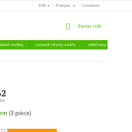
EUR
Français
Connexion
PANIER
Panier vide
D'ACHAT
amné rostliny
Listnaté stromy a keře
Jehličnany
Zahradn
62
TVA
dem
(3 pièce)