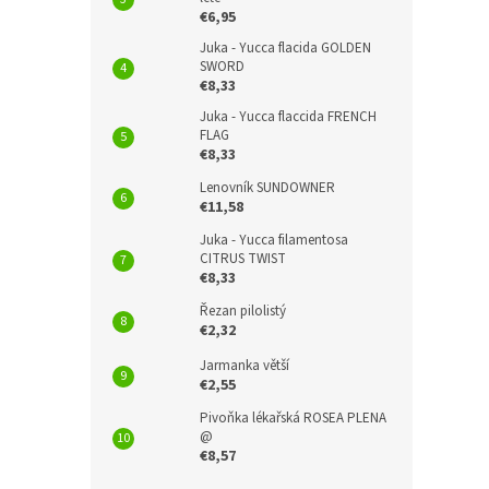
€6,95
Juka - Yucca flacida GOLDEN
SWORD
€8,33
Juka - Yucca flaccida FRENCH
FLAG
€8,33
Lenovník SUNDOWNER
€11,58
Juka - Yucca filamentosa
CITRUS TWIST
€8,33
Řezan pilolistý
€2,32
Jarmanka větší
€2,55
Pivoňka lékařská ROSEA PLENA
@
€8,57