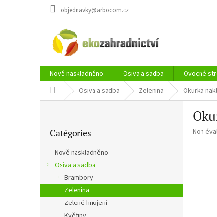
Aller
objednavky@arbocom.cz
au
contenu
Nově naskladněno
Osiva a sadba
Ovocné str
Accueil
Osiva a sadba
Zelenina
Okurka nakl
E
Oku
n
Sauter
c
L'évalua
Catégories
Non éva
les
a
moyenn
catégories
d
du
Nově naskladněno
r
produit
Osiva a sadba
é
est
de
Brambory
0,0
Zelenina
sur
Zelené hnojení
5
étoiles.
Květiny