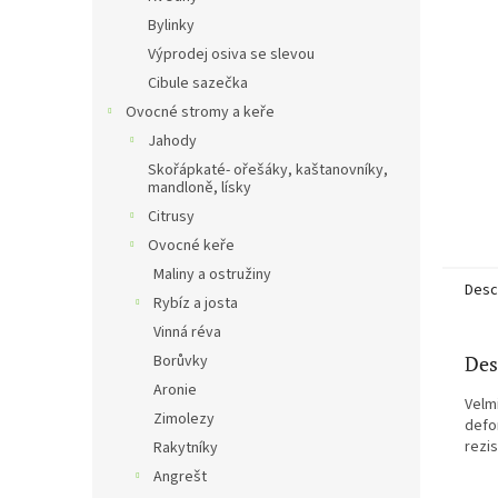
Bylinky
Výprodej osiva se slevou
Cibule sazečka
Ovocné stromy a keře
Jahody
Skořápkaté- ořešáky, kaštanovníky,
mandloně, lísky
Citrusy
Ovocné keře
Maliny a ostružiny
Descr
Rybíz a josta
Vinná réva
Borůvky
Des
Aronie
Velm
Zimolezy
defo
rezis
Rakytníky
Angrešt