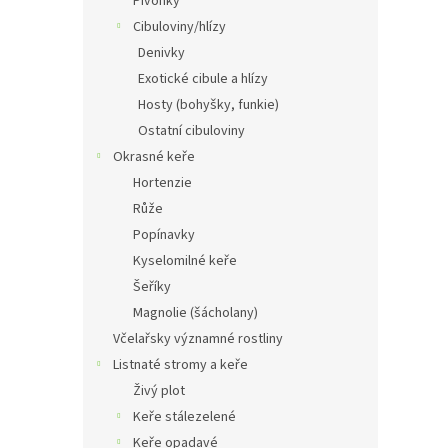
Pivoňky
Cibuloviny/hlízy
Denivky
Exotické cibule a hlízy
Hosty (bohyšky, funkie)
Ostatní cibuloviny
Okrasné keře
Hortenzie
Růže
Popínavky
Kyselomilné keře
Šeříky
Magnolie (šácholany)
Včelařsky významné rostliny
Listnaté stromy a keře
Živý plot
Keře stálezelené
Keře opadavé