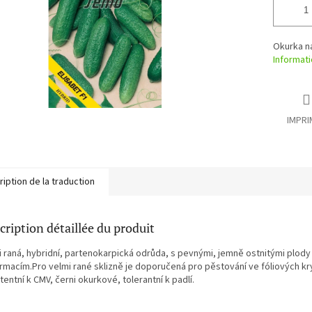
Okurka n
Informati
IMPRI
iption de la traduction
cription détaillée du produit
i raná, hybridní, partenokarpická odrůda, s pevnými, jemně ostnitými plody
rmacím.Pro velmi rané sklizně je doporučená pro pěstování ve fóliových kr
tentní k CMV, černi okurkové, tolerantní k padlí.