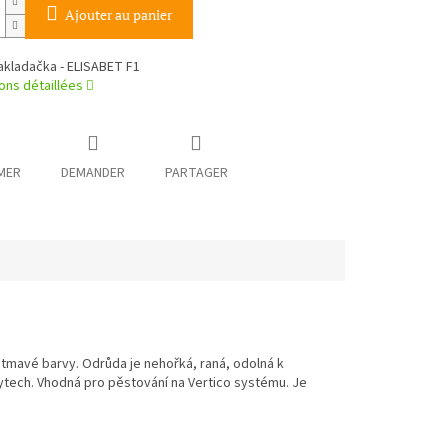
Ajouter au panier
akladačka - ELISABET F1
ons détaillées
MER
DEMANDER
PARTAGER
 tmavé barvy. Odrůda je nehořká, raná, odolná k
ytech. Vhodná pro pěstování na Vertico systému. Je