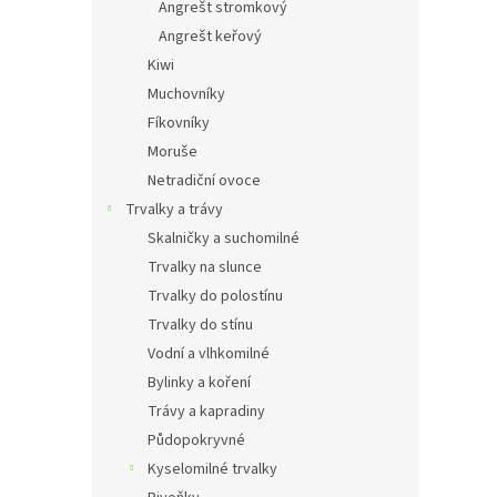
Angrešt stromkový
Angrešt keřový
Kiwi
Muchovníky
Fíkovníky
Moruše
Netradiční ovoce
Trvalky a trávy
Skalničky a suchomilné
Trvalky na slunce
Trvalky do polostínu
Trvalky do stínu
Vodní a vlhkomilné
Bylinky a koření
Trávy a kapradiny
Půdopokryvné
Kyselomilné trvalky