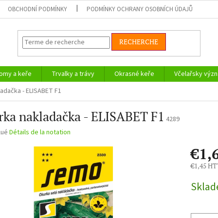
OBCHODNÍ PODMÍNKY
PODMÍNKY OCHRANY OSOBNÍCH ÚDAJŮ
RECHERCHE
omy a keře
Trvalky a trávy
Okrasné keře
Včelařsky význ
adačka - ELISABET F1
rka nakladačka - ELISABET F1
4289
tion
lué
Détails de la notation
e
€1,
€1,45 H
Prix
Skla
de
la
mesure: