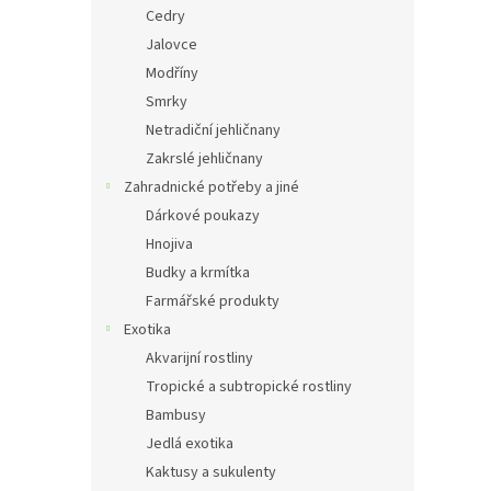
Cedry
Jalovce
Modříny
Smrky
Netradiční jehličnany
Zakrslé jehličnany
Zahradnické potřeby a jiné
Dárkové poukazy
Hnojiva
Budky a krmítka
Farmářské produkty
Exotika
Akvarijní rostliny
Tropické a subtropické rostliny
Bambusy
Jedlá exotika
Kaktusy a sukulenty