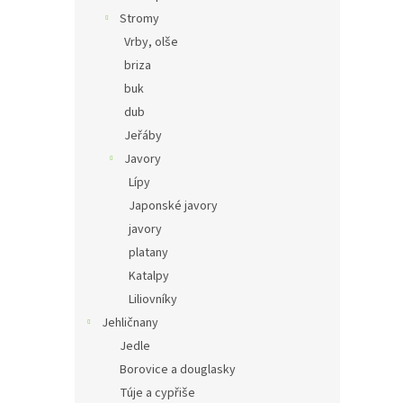
Stromy
Vrby, olše
briza
buk
dub
Jeřáby
Javory
Lípy
Japonské javory
javory
platany
Katalpy
Liliovníky
Jehličnany
Jedle
Borovice a douglasky
Túje a cypřiše