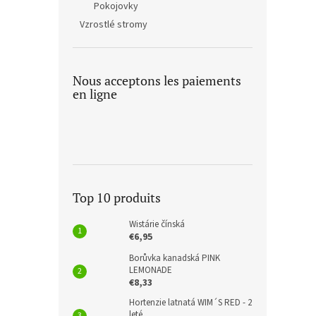
Pokojovky
Vzrostlé stromy
Nous acceptons les paiements
en ligne
Top 10 produits
Wistárie čínská
€6,95
Borůvka kanadská PINK
LEMONADE
€8,33
Hortenzie latnatá WIM´S RED - 2
leté