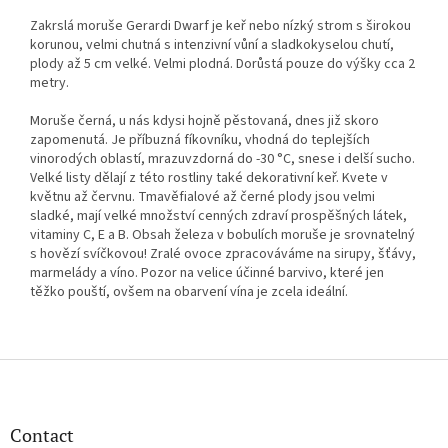
Zakrslá moruše Gerardi Dwarf je keř nebo nízký strom s širokou
korunou, velmi chutná s intenzivní vůní a sladkokyselou chutí,
plody až 5 cm velké. Velmi plodná. Dorůstá pouze do výšky cca 2
metry.
Moruše černá, u nás kdysi hojně pěstovaná, dnes již skoro
zapomenutá. Je příbuzná fíkovníku, vhodná do teplejších
vinorodých oblastí, mrazuvzdorná do -30 °C, snese i delší sucho.
Velké listy dělají z této rostliny také dekorativní keř. Kvete v
květnu až červnu. Tmavěfialové až černé plody jsou velmi
sladké, mají velké množství cenných zdraví prospěšných látek,
vitaminy C, E a B. Obsah železa v bobulích moruše je srovnatelný
s hovězí svíčkovou! Zralé ovoce zpracováváme na sirupy, šťávy,
marmelády a víno. Pozor na velice účinné barvivo, které jen
těžko pouští, ovšem na obarvení vína je zcela ideální.
P
i
e
d
Contact