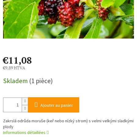
€11,08
€9,89 HTVA
Prix
Skladem
(1 pièce)
de
la
mesure:
Ajouter au panier
Zakrslá odrůda moruše (keř nebo nízký strom) s velmi velkými sladkými
plody
Informations détaillées