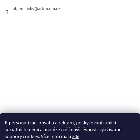
d
e
objednavky
@
arbocom.cz
p
a
g
e
K personalizaci obsahu a reklam, poskytování funkcí
sociálních médií a analýze naší návštěvnosti využíváme
soubory cookies. Více informací
zde
.