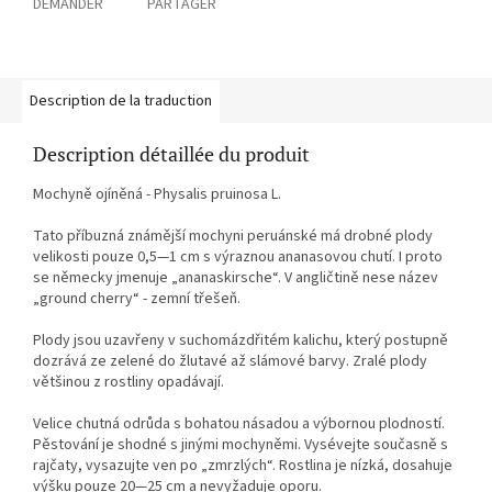
DEMANDER
PARTAGER
Description de la traduction
Description détaillée du produit
Mochyně ojíněná - Physalis pruinosa L.
Tato příbuzná známější mochyni peruánské má drobné plody
velikosti pouze 0,5—1 cm s výraznou ananasovou chutí. I proto
se německy jmenuje „ananaskirsche“. V angličtině nese název
„ground cherry“ - zemní třešeň.
Plody jsou uzavřeny v suchomázdřitém kalichu, který postupně
dozrává ze zelené do žlutavé až slámové barvy. Zralé plody
většinou z rostliny opadávají.
Velice chutná odrůda s bohatou násadou a výbornou plodností.
Pěstování je shodné s jinými mochyněmi. Vysévejte současně s
rajčaty, vysazujte ven po „zmrzlých“. Rostlina je nízká, dosahuje
výšku pouze 20—25 cm a nevyžaduje oporu.