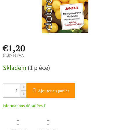
€1,20
€1,07 HTVA
Prix
Skladem
(1 pièce)
de
la
mesure:
Ajouter au panier
Informations détaillées