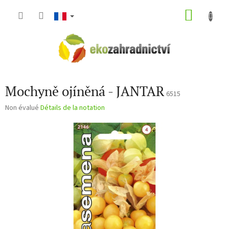
Aller
PANIE
au
contenu
D'ACH
Mochyně ojíněná - JANTAR
6515
L'évaluation
Non évalué
Détails de la notation
moyenne
du
produit
est
de
0,0
sur
5
étoiles.