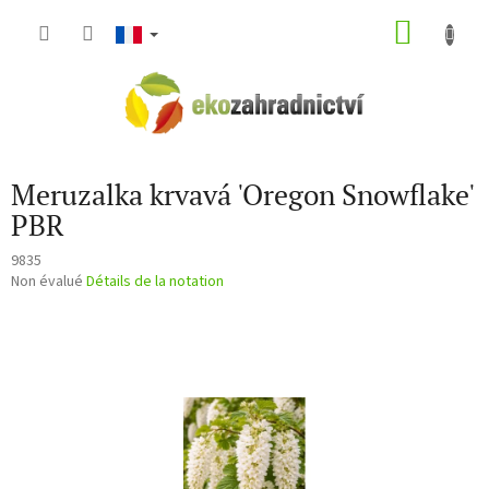
Aller
PANIE
au
contenu
D'ACH
Meruzalka krvavá 'Oregon Snowflake'
PBR
9835
L'évaluation
Non évalué
Détails de la notation
moyenne
du
produit
est
de
0,0
sur
5
étoiles.