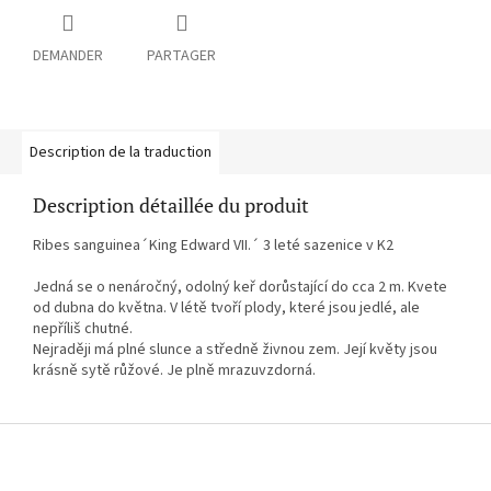
DEMANDER
PARTAGER
Description de la traduction
Description détaillée du produit
Ribes sanguinea´King Edward VII.´ 3 leté sazenice v K2
Jedná se o nenáročný, odolný keř dorůstající do cca 2 m. Kvete
od dubna do května. V létě tvoří plody, které jsou jedlé, ale
nepříliš chutné.
Nejraději má plné slunce a středně živnou zem. Její květy jsou
krásně sytě růžové. Je plně mrazuvzdorná.
P
i
e