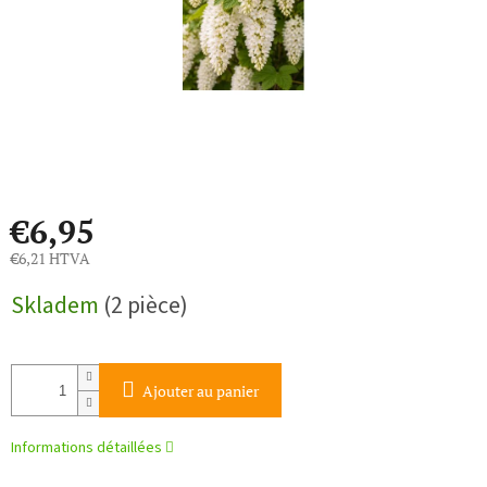
€6,95
€6,21 HTVA
Prix
Skladem
(2 pièce)
de
la
mesure:
Ajouter au panier
Informations détaillées