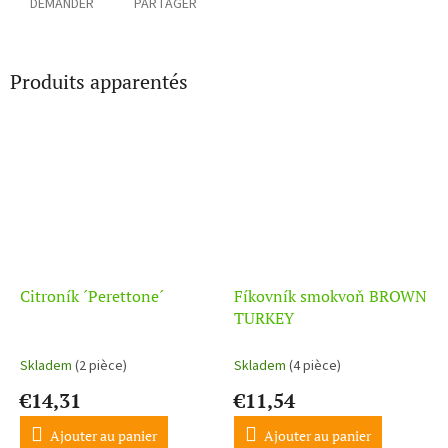
DEMANDER
PARTAGER
Produits apparentés
Citroník ´Perettone´
Fíkovník smokvoň BROWN
TURKEY
Skladem
(2 pièce)
Skladem
(4 pièce)
€14,31
€11,54
Ajouter au panier
Ajouter au panier