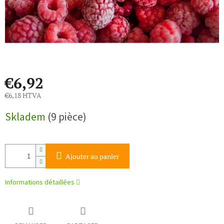
€6,92
€6,18 HTVA
Prix
Skladem
(9 pièce)
de
la
mesure:
Ajouter au panier
Informations détaillées