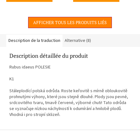
AFFICHER TOUS LES PRODUITS LIÉS
Description de la traduction
Alternative (8)
Description détaillée du produit
Rubus idaeus POLESIE
K1
Stáleplodící polská odrůda. Roste keřovitě s mírně obloukovitě
prohnutými výhony, které jsou stejně dlouhé. Plody jsou pevné,
srdcovitého tvaru, tmavě červené, výborné chuti! Tato odrůda
se vyznačuje nízkou náchylností k odumírání a hnilobě plodů.
Vhodná i pro strojní sklizeň.
P
i