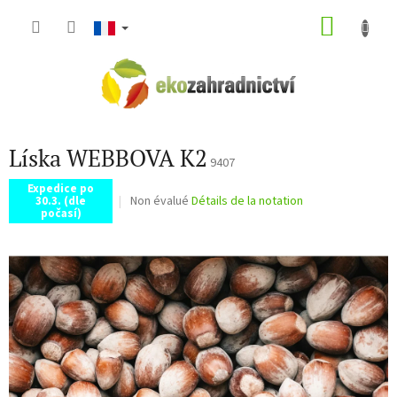
Aller
PANIE
au
contenu
D'ACH
Líska WEBBOVA K2
9407
Expedice po
L'évaluation
Non évalué
Détails de la notation
30.3. (dle
počasí)
moyenne
du
produit
est
de
0,0
sur
5
étoiles.