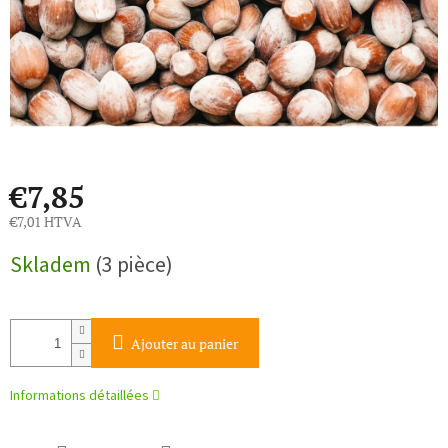
€7,85
€7,01 HTVA
Prix
Skladem
(3 pièce)
de
la
mesure:
Ajouter au panier
Informations détaillées