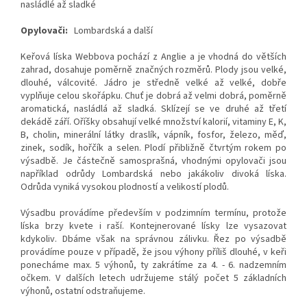
nasládlé až sladké
Opylovači:
Lombardská a další
Keřová líska Webbova pochází z Anglie a je vhodná do větších
zahrad, dosahuje poměrně značných rozměrů. Plody jsou velké,
dlouhé, válcovité. Jádro je středně velké až velké, dobře
vyplňuje celou skořápku. Chuť je dobrá až velmi dobrá, poměrně
aromatická, nasládlá až sladká. Sklízejí se ve druhé až třetí
dekádě září. Oříšky obsahují velké množství kalorií, vitaminy E, K,
B, cholin, minerální látky draslík, vápník, fosfor, železo, měď,
zinek, sodík, hořčík a selen. Plodí přibližně čtvrtým rokem po
výsadbě. Je částečně samosprašná, vhodnými opylovači jsou
například odrůdy Lombardská nebo jakákoliv divoká líska.
Odrůda vyniká vysokou plodností a velikostí plodů.
Výsadbu provádíme především v podzimním termínu, protože
líska brzy kvete i raší. Kontejnerované lísky lze vysazovat
kdykoliv. Dbáme však na správnou zálivku. Řez po výsadbě
provádíme pouze v případě, že jsou výhony příliš dlouhé, v keři
ponecháme max. 5 výhonů, ty zakrátíme za 4. - 6. nadzemním
očkem. V dalších letech udržujeme stálý počet 5 základních
výhonů, ostatní odstraňujeme.