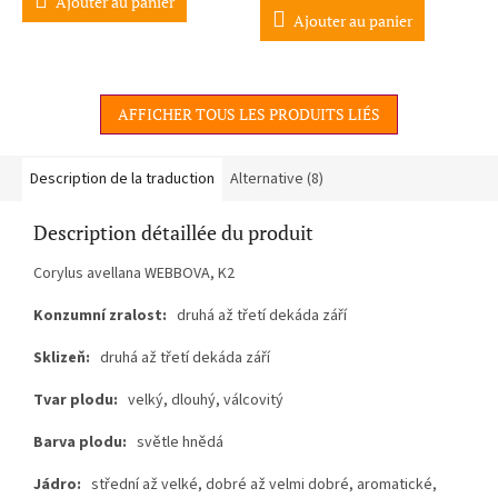
Ajouter au panier
est
Ajouter au panier
de
4,5
sur
5
AFFICHER TOUS LES PRODUITS LIÉS
étoiles.
Description de la traduction
Alternative (8)
Description détaillée du produit
Corylus avellana WEBBOVA, K2
Konzumní zralost:
druhá až třetí dekáda září
Sklizeň:
druhá až třetí dekáda září
Tvar plodu:
velký, dlouhý, válcovitý
Barva plodu:
světle hnědá
Jádro:
střední až velké, dobré až velmi dobré, aromatické,