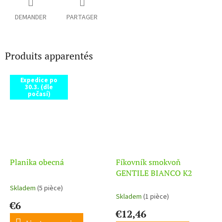
DEMANDER
PARTAGER
Produits apparentés
Expedice po
30.3. (dle
počasí)
Planika obecná
Fíkovník smokvoň
GENTILE BIANCO K2
Skladem
(5 pièce)
L'évaluation
Skladem
(1 pièce)
moyenne
€6
du
€12,46
produit