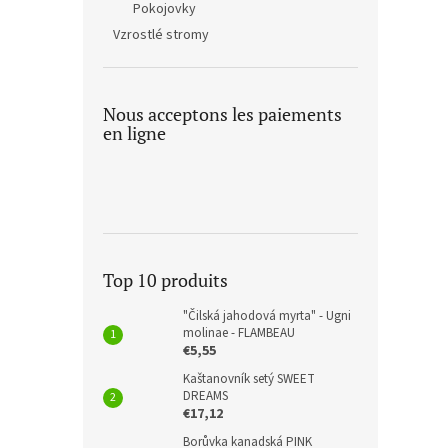
Pokojovky
Vzrostlé stromy
Nous acceptons les paiements
en ligne
Top 10 produits
"Čilská jahodová myrta" - Ugni
molinae - FLAMBEAU
€5,55
Kaštanovník setý SWEET
DREAMS
€17,12
Borůvka kanadská PINK