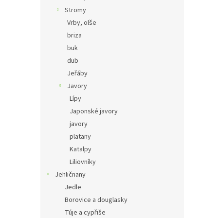
Stromy
Vrby, olše
briza
buk
dub
Jeřáby
Javory
Lípy
Japonské javory
javory
platany
Katalpy
Liliovníky
Jehličnany
Jedle
Borovice a douglasky
Túje a cypřiše