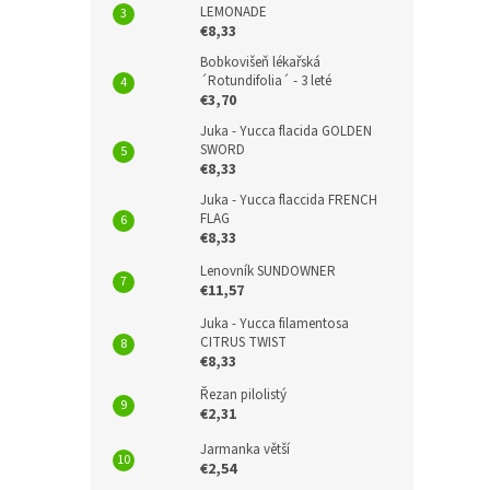
LEMONADE
€8,33
Bobkovišeň lékařská
´Rotundifolia´ - 3 leté
€3,70
Juka - Yucca flacida GOLDEN
SWORD
€8,33
Juka - Yucca flaccida FRENCH
FLAG
€8,33
Lenovník SUNDOWNER
€11,57
Juka - Yucca filamentosa
CITRUS TWIST
€8,33
Řezan pilolistý
€2,31
Jarmanka větší
€2,54