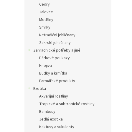
Cedry
Jalovce
Modříny
Smrky
Netradiční jehličnany
Zakrslé jehličnany
Zahradnické potřeby a jiné
Dárkové poukazy
Hnojiva
Budky a krmítka
Farmářské produkty
Exotika
Akvarijní rostliny
Tropické a subtropické rostliny
Bambusy
Jedlá exotika
Kaktusy a sukulenty