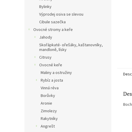
Bylinky
Výprodej osiva se slevou
Cibule sazečka
Ovocné stromy a keře
Jahody
Skořápkaté- ořešáky, kaštanovníky,
mandloně, lísky
Citrusy
Ovocné keře
Maliny a ostružiny
Descr
Rybíz a josta
Vinná réva
Des
Borůvky
Aronie
Bochá
Zimolezy
Rakytníky
Angrešt