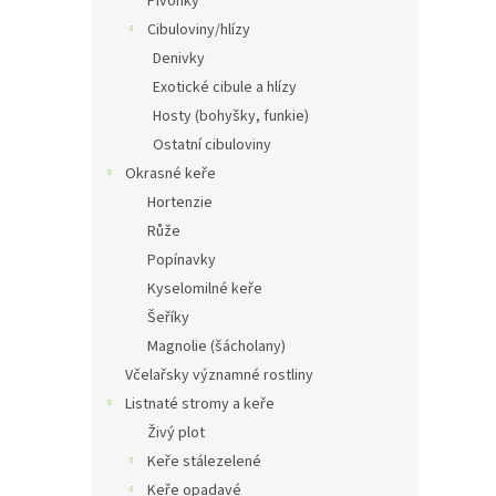
Pivoňky
Cibuloviny/hlízy
Denivky
Exotické cibule a hlízy
Hosty (bohyšky, funkie)
Ostatní cibuloviny
Okrasné keře
Hortenzie
Růže
Popínavky
Kyselomilné keře
Šeříky
Magnolie (šácholany)
Včelařsky významné rostliny
Listnaté stromy a keře
Živý plot
Keře stálezelené
Keře opadavé