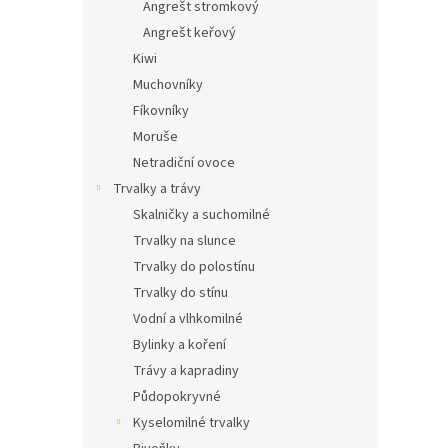
Angrešt stromkový
Angrešt keřový
Kiwi
Muchovníky
Fíkovníky
Moruše
Netradiční ovoce
Trvalky a trávy
Skalničky a suchomilné
Trvalky na slunce
Trvalky do polostínu
Trvalky do stínu
Vodní a vlhkomilné
Bylinky a koření
Trávy a kapradiny
Půdopokryvné
Kyselomilné trvalky