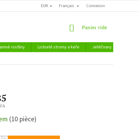
EUR
Français
Connexion
PANIER
Panier vide
D'ACHAT
amné rostliny
Listnaté stromy a keře
Jehličnany
Zahradn
85
TVA
dem
(10 pièce)