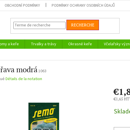
OBCHODNÍ PODMÍNKY
PODMÍNKY OCHRANY OSOBNÍCH ÚDAJŮ
RECHERCHE
omy a keře
Trvalky a trávy
Okrasné keře
Včelařsky význ
třava modrá
1063
tion
lué
Détails de la notation
e
€1,
€1,65 H
Prix
Skla
de
la
mesure: