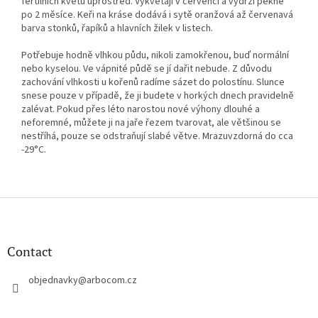
fertilních květů uprostřed. Vykvétají v červenci a vydrží pěkné
po 2 měsíce. Keři na kráse dodává i sytě oranžová až červenavá
barva stonků, řapíků a hlavních žilek v listech.
Potřebuje hodně vlhkou půdu, nikoli zamokřenou, buď normální
nebo kyselou. Ve vápnité půdě se jí dařit nebude. Z důvodu
zachování vlhkosti u kořenů radíme sázet do polostínu. Slunce
snese pouze v případě, že ji budete v horkých dnech pravidelně
zalévat. Pokud přes léto narostou nové výhony dlouhé a
neforemné, můžete ji na jaře řezem tvarovat, ale většinou se
nestříhá, pouze se odstraňují slabé větve. Mrazuvzdorná do cca
-29°C.
P
i
e
d
Contact
d
e
objednavky
@
arbocom.cz
p
a