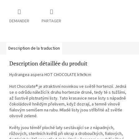
DEMANDER
PARTAGER
Description de la traduction
Description détaillée du produit
Hydrangea aspera HOT CHOCOLATE k9x9cm
Hot Chocolate® je atraktivní novinkou ve světě hortenzií. Jedná
se o odrůdu náležící k druhu hortenzie drsné, tedy té s tužšími,
až šustivě plstnatými listy. Tato krasavice nese listy s nápadně
čokoládově hnědým přelivem, když dozrají, a temně vínově
fialovým semišem na rubu. Mladé listy jsou stříbřité až světle
olivově zelené.
Květy jsou téměř ploché laty sestávající se z nápadných,
růžových, sterilních květů při okraji a droboučkých, fialových,