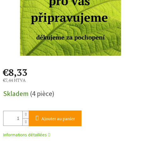
€8,33
€7,44 HTVA
Prix
Skladem
(4 pièce)
de
la
mesure:
Ajouter au panier
Informations détaillées