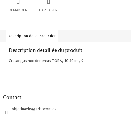
DEMANDER
PARTAGER
Description de la traduction
Description détaillée du produit
Crataegus mordenensis TOBA, 40-80cm, K
P
i
e
d
Contact
d
e
objednavky
@
arbocom.cz
p
a
g