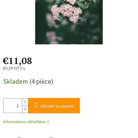
€11,08
€9,89 HTVA
Prix
Skladem
(4 pièce)
de
la
mesure:
Ajouter au panier
Informations détaillées