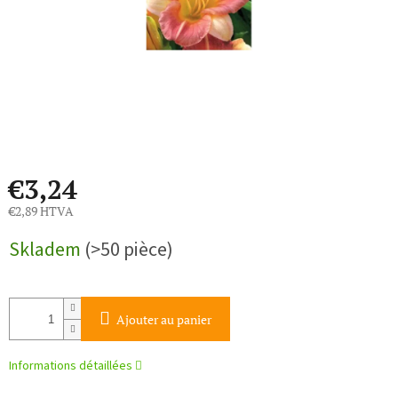
€3,24
€2,89 HTVA
Prix
Skladem
(>50 pièce)
de
la
mesure:
Ajouter au panier
Informations détaillées