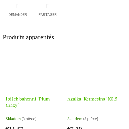
DEMANDER
PARTAGER
Produits apparentés
Ibišek bahenní ´Plum
Azalka ´Kermesina´ K0,5
Crazy´
Skladem
(3 pièce)
Skladem
(3 pièce)
€11,57
€3,70