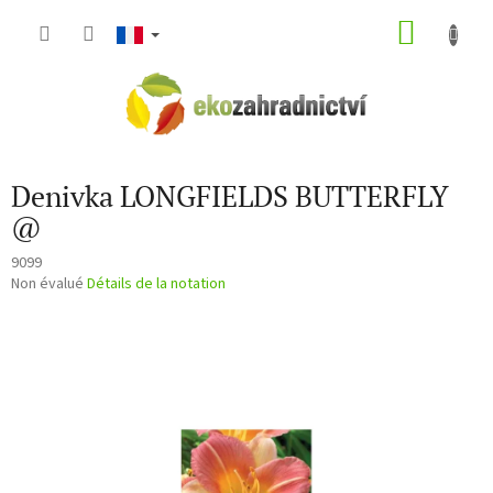
Aller
PANIE
au
contenu
D'ACH
Denivka LONGFIELDS BUTTERFLY
@
9099
L'évaluation
Non évalué
Détails de la notation
moyenne
du
produit
est
de
0,0
sur
5
étoiles.