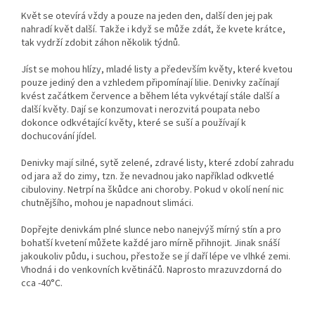
Květ se otevírá vždy a pouze na jeden den, další den jej pak
nahradí květ další. Takže i když se může zdát, že kvete krátce,
tak vydrží zdobit záhon několik týdnů.
Jíst se mohou hlízy, mladé listy a především květy, které kvetou
pouze jediný den a vzhledem připomínají lilie. Denivky začínají
kvést začátkem července a během léta vykvétají stále další a
další květy. Dají se konzumovat i nerozvitá poupata nebo
dokonce odkvétající květy, které se suší a používají k
dochucování jídel.
Denivky mají silné, sytě zelené, zdravé listy, které zdobí zahradu
od jara až do zimy, tzn. že nevadnou jako například odkvetlé
cibuloviny. Netrpí na škůdce ani choroby. Pokud v okolí není nic
chutnějšího, mohou je napadnout slimáci.
Dopřejte denivkám plné slunce nebo nanejvýš mírný stín a pro
bohatší kvetení můžete každé jaro mírně přihnojit. Jinak snáší
jakoukoliv půdu, i suchou, přestože se jí daří lépe ve vlhké zemi.
Vhodná i do venkovních květináčů. Naprosto mrazuvzdorná do
cca -40°C.