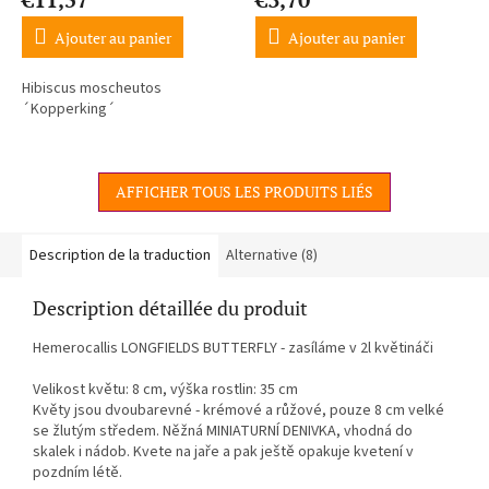
Ajouter au panier
Ajouter au panier
Hibiscus moscheutos
´Kopperking´
AFFICHER TOUS LES PRODUITS LIÉS
Description de la traduction
Alternative (8)
Description détaillée du produit
Hemerocallis LONGFIELDS BUTTERFLY - zasíláme v 2l květináči
Velikost květu: 8 cm, výška rostlin: 35 cm
Květy jsou dvoubarevné - krémové a růžové, pouze 8 cm velké
se žlutým středem. Něžná MINIATURNÍ DENIVKA, vhodná do
skalek i nádob. Kvete na jaře a pak ještě opakuje kvetení v
pozdním létě.